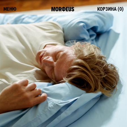
МЕНЮ
КОРЗИНА (
0
)
СМОТРЕТЬ ВСЕ
ФЛЕШ-РАСПРОДАЖА
НОВИНКИ
ПОСТЕЛЬНОЕ БЕЛЬЕ
ОДЕЯЛА-КОМФОРТЕРЫ