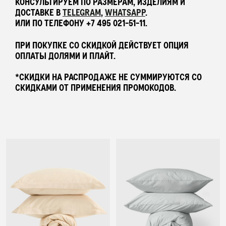
КОНСУЛЬТИРУЕМ ПО РАЗМЕРАМ, ИЗДЕЛИЯМ И
ДОСТАВКЕ В
TELEGRAM
,
WHATSAPP
.
ПОДАРОЧНЫЙ СЕРТИФИКАТ
ИЛИ ПО ТЕЛЕФОНУ +7 495 021-51-11.
ПРИ ПОКУПКЕ СО СКИДКОЙ ДЕЙСТВУЕТ ОПЦИЯ
АУТЛЕТ
ОПЛАТЫ ДОЛЯМИ И ПЛАЙТ.
*СКИДКИ НА РАСПРОДАЖЕ НЕ СУММИРУЮТСЯ СО
СКИДКАМИ ОТ ПРИМЕНЕНИЯ ПРОМОКОДОВ.
КОЛЛЕКЦИИ
ПОКУПАТЕЛЯМ
В ПОДАРОК
КОНТАКТЫ
О БРЕНДЕ
РОССИЯ
БЕЛАРУСЬ
КАЗАХСТАН