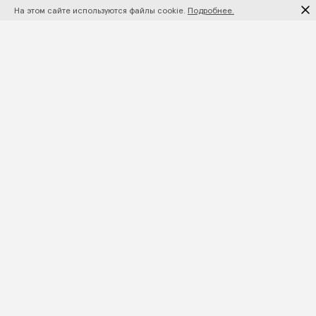
На этом сайте используются файлы cookie.
Подробнее.
ПОДПИШИТЕСЬ НА НОВИНКИ И АКЦИИ
ПОДПИСАТЬСЯ
КАТАЛОГ
+7 495 021 51 11
КОЛЛЕКЦИИ
HELLO@MORPHEUSBED.RU
КОРПОРАТИВНЫЕ ЗАКАЗЫ
ТЕЛЕГРАМ КАНАЛ
ПОДАРОЧНЫЙ
ВКОНТАКТЕ
СЕРТИФИКАТ