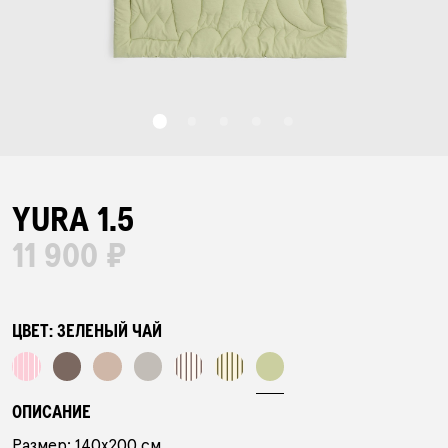
БАР НАВОЛОЧЕК
ПЛЕДЫ
ПОЛОТЕНЦА
YURA 1.5
11 900 ₽
ХАЛАТЫ
ПИЖАМЫ
ЦВЕТ:
ЗЕЛЕНЫЙ ЧАЙ
АКСЕССУАРЫ
ОПИСАНИЕ
Размер: 140х200 см