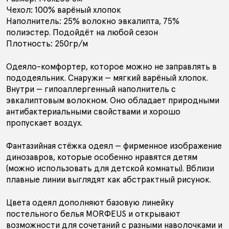
Чехол: 100% варёный хлопок
ПОДАРОЧНЫЙ СЕРТИФИКАТ
Наполнитель: 25% волокно эвкалипта, 75%
полиэстер. Подойдёт на любой сезон
Плотность: 250гр/м
АУТЛЕТ
Одеяло-комфортер, которое можно не заправлять в
пододеяльник. Снаружи — мягкий варёный хлопок.
Внутри — гипоаллергенный наполнитель с
КОЛЛЕКЦИИ
эвкалиптовым волокном. Оно обладает природными
антибактериальными свойствами и хорошо
пропускает воздух.
Фантазийная стёжка одеял — фирменное изображение
ПОКУПАТЕЛЯМ
В ПОДАРОК
КОНТАКТЫ
динозавров, которые особенно нравятся детям
(можно использовать для детской комнаты). Вблизи
О БРЕНДЕ
плавные линии выглядят как абстрактный рисунок.
Цвета одеял дополняют базовую линейку
РОССИЯ
БЕЛАРУСЬ
КАЗАХСТАН
постельного белья MORФEUS и открывают
возможности для сочетаний с разными наволочками и