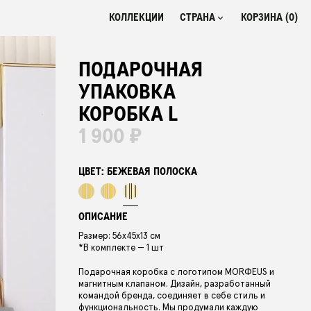
КОЛЛЕКЦИИ
СТРАНА
КОРЗИНА (
0
)
РОССИЯ
₽
ПОДАРОЧНАЯ
БЕЛАРУСЬ
BYN
УПАКОВКА
КАЗАХСТАН
₸
КОРОБКА L
1 900 ₽
ЦВЕТ:
БЕЖЕВАЯ ПОЛОСКА
ОПИСАНИЕ
Размер: 56х45х13 см
*В комплекте — 1 шт
Подарочная коробка с логотипом MORФEUS и
магнитным клапаном. Дизайн, разработанный
командой бренда, соединяет в себе стиль и
функциональность. Мы продумали каждую