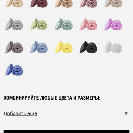
ПОДАРОЧНЫЙ СЕРТИФИКАТ
АУТЛЕТ
КОЛЛЕКЦИИ
ПОКУПАТЕЛЯМ
В ПОДАРОК
КОНТАКТЫ
КОМБИНИРУЙТЕ ЛЮБЫЕ ЦВЕТА И РАЗМЕРЫ:
О БРЕНДЕ
Добавить еще
РОССИЯ
БЕЛАРУСЬ
КАЗАХСТАН