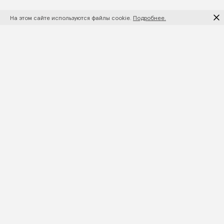
На этом сайте используются файлы cookie.
Подробнее.
ПОДПИШИТЕСЬ НА НОВИНКИ И АКЦИИ
ПОДПИСАТЬСЯ
КАТАЛОГ
+7 495 021 51 11
КОЛЛЕКЦИИ
HELLO@MORPHEUSBED.RU
КОРПОРАТИВНЫЕ ЗАКАЗЫ
ТЕЛЕГРАМ КАНАЛ
ПОДАРОЧНЫЙ
ВКОНТАКТЕ
СЕРТИФИКАТ