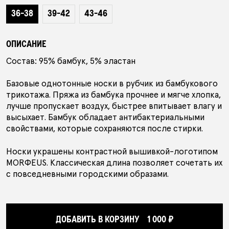
36-38
39-42
43-46
ПОДАРОЧНЫЙ СЕРТИФИКАТ
ОПИСАНИЕ
АУТЛЕТ
Состав: 95% бамбук, 5% эластан
Базовые однотонные носки в рубчик из бамбукового
КОЛЛЕКЦИИ
трикотажа. Пряжа из бамбука прочнее и мягче хлопка,
лучше пропускает воздух, быстрее впитывает влагу и
высыхает. Бамбук обладает антибактериальными
свойствами, которые сохраняются после стирки.
ПОКУПАТЕЛЯМ
В ПОДАРОК
КОНТАКТЫ
Носки украшены контрастной вышивкой-логотипом
MORФEUS. Классическая длина позволяет сочетать их
О БРЕНДЕ
с повседневными городскими образами.
РОССИЯ
БЕЛАРУСЬ
КАЗАХСТАН
ДОБАВИТЬ В КОРЗИНУ
1 000 ₽