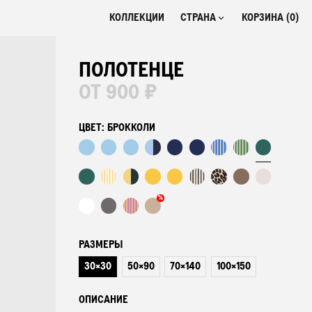
КОЛЛЕКЦИИ
СТРАНА
КОРЗИНА (
0
)
РОССИЯ
₽
ПОЛОТЕНЦЕ
БЕЛАРУСЬ
BYN
ОТ 900 ₽
КАЗАХСТАН
₸
ЦВЕТ:
БРОККОЛИ
%
РАЗМЕРЫ
30×30
50×90
70×140
100×150
ОПИСАНИЕ