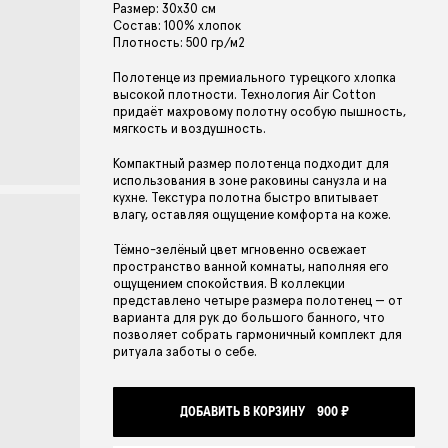
Размер: 30х30 см
Состав: 100% хлопок
PINK SIN
ОТ 11 410 ₽
Плотность: 500 гр/м2
Полотенце из премиального турецкого хлопка
высокой плотности. Технология Air Cotton
придаёт махровому полотну особую пышность,
мягкость и воздушность.
Компактный размер полотенца подходит для
использования в зоне раковины санузла и на
кухне. Текстура полотна быстро впитывает
влагу, оставляя ощущение комфорта на коже.
Тёмно-зелёный цвет мгновенно освежает
пространство ванной комнаты, наполняя его
ощущением спокойствия. В коллекции
представлено четыре размера полотенец — от
варианта для рук до большого банного, что
позволяет собрать гармоничный комплект для
ритуала заботы о себе.
ДОБАВИТЬ В КОРЗИНУ
900 ₽