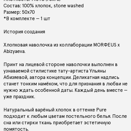
Состав: 100% хлопок, stone washed
АУТЛЕТ
Размер: 50x70
*В комплекте — 1 шт
История создания
КОЛЛЕКЦИИ
Хлопковая наволочка из коллаборации MORФEUS х
Abizyaeva.
ПОКУПАТЕЛЯМ
В ПОДАРОК
КОНТАКТЫ
Принт на лицевой стороне наволочки выполнен в
узнаваемой стилистике тату-артиста Ульяны
О БРЕНДЕ
Абизяевой, автора концепции. Деликатная надпись
станет тонким намёком, что для признания в любви не
нужно ждать особенной даты. Каждый день вместе —
РОССИЯ
БЕЛАРУСЬ
КАЗАХСТАН
уже праздник.
Натуральный варёный хлопок в оттенке Pure
подходит к любым цветам постельного белья. После
сна или стирки ткань приобретает эстетичную
помятость.