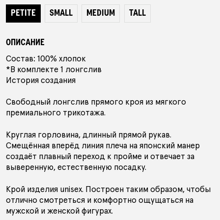
PETITE
SMALL
MEDIUM
TALL
ПОДАРОЧНЫЙ СЕРТИФИКАТ
ОПИСАНИЕ
АУТЛЕТ
Состав: 100% хлопок
*В комплекте 1 лонгслив
История создания
КОЛЛЕКЦИИ
Свободный лонгслив прямого кроя из мягкого
премиального трикотажа.
Круглая горловина, длинный прямой рукав.
ПОКУПАТЕЛЯМ
В ПОДАРОК
КОНТАКТЫ
Смещённая вперёд линия плеча на японский манер
создаёт плавный переход к пройме и отвечает за
О БРЕНДЕ
выверенную, естественную посадку.
Крой изделия unisex. Построен таким образом, чтобы
РОССИЯ
БЕЛАРУСЬ
КАЗАХСТАН
отлично смотреться и комфортно ощущаться на
мужской и женской фигурах.