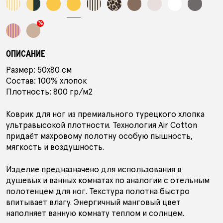
ПОДАРОЧНЫЙ СЕРТИФИКАТ
%
АУТЛЕТ
ОПИСАНИЕ
Размер: 50х80 см
Состав: 100% хлопок
Плотность: 800 гр/м2
КОЛЛЕКЦИИ
Коврик для ног из премиального турецкого хлопка
ультравысокой плотности. Технология Air Cotton
придаёт махровому полотну особую пышность,
ПОКУПАТЕЛЯМ
В ПОДАРОК
КОНТАКТЫ
мягкость и воздушность.
О БРЕНДЕ
Изделие предназначено для использования в
душевых и ванных комнатах по аналогии с отельным
полотенцем для ног. Текстура полотна быстро
РОССИЯ
БЕЛАРУСЬ
КАЗАХСТАН
впитывает влагу. Энергичный манговый цвет
наполняет ванную комнату теплом и солнцем.