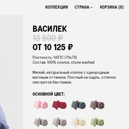
КОЛЛЕКЦИИ
СТРАНА
КОРЗИНА (
0
)
РОССИЯ
₽
ВАСИЛЕК
БЕЛАРУСЬ
BYN
13 500 ₽
КАЗАХСТАН
₸
ОТ 10 125 ₽
Плотность: 143TC (70x73)
Состав: 100% хлопок, stone washed
Мягкий, натуральный хлопок с однородным
матовым оттенком. Плотный на ощупь, отлично
смотрится без глажки.
ОСНОВНОЙ ЦВЕТ: