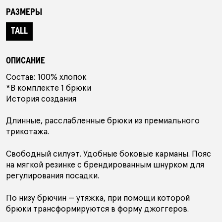
РАЗМЕРЫ
ПОДАРОЧНЫЙ СЕРТИФИКАТ
TALL
АУТЛЕТ
ОПИСАНИЕ
Состав: 100% хлопок
*В комплекте 1 брюки
КОЛЛЕКЦИИ
История создания
Длинные, расслабленные брюки из премиального
трикотажа.
ПОКУПАТЕЛЯМ
В ПОДАРОК
КОНТАКТЫ
Свободный силуэт. Удобные боковые карманы. Пояс
на мягкой резинке с брендированным шнурком для
О БРЕНДЕ
регулирования посадки.
По низу брючин — утяжка, при помощи которой
РОССИЯ
БЕЛАРУСЬ
КАЗАХСТАН
брюки трансформируются в форму джоггеров.