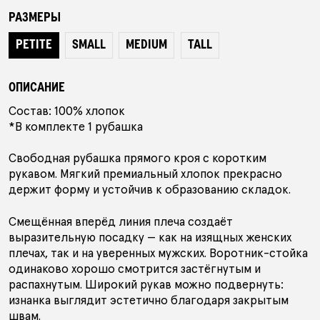
РАЗМЕРЫ
ПОДАРОЧНЫЙ СЕРТИФИКАТ
PETITE
SMALL
MEDIUM
TALL
АУТЛЕТ
ОПИСАНИЕ
Состав: 100% хлопок
*В комплекте 1 рубашка
КОЛЛЕКЦИИ
Свободная рубашка прямого кроя с коротким
рукавом. Мягкий премиальный хлопок прекрасно
держит форму и устойчив к образованию складок.
ПОКУПАТЕЛЯМ
В ПОДАРОК
КОНТАКТЫ
Смещённая вперёд линия плеча создаёт
выразительную посадку — как на изящных женских
О БРЕНДЕ
плечах, так и на уверенных мужских. Воротник-стойка
одинаково хорошо смотрится застёгнутым и
распахнутым. Широкий рукав можно подвернуть:
РОССИЯ
БЕЛАРУСЬ
КАЗАХСТАН
изнанка выглядит эстетично благодаря закрытым
швам.